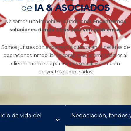
de
IA & ASOCIADOS
No somos una inmobiliaria tradicional.
Encontramos
soluciones donde otros solo ven problemas.
Somos juristas con experiencia directa en la defensa de
operaciones inmobiliarias complejas, acompañamos al
cliente tanto en operaciones sencillas como en
proyectos complicados.
clo de vida del
Negociación, fondos y