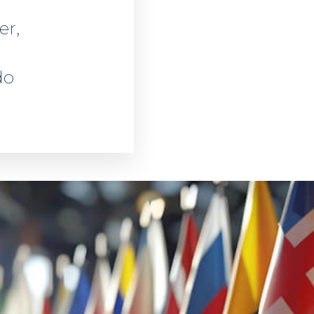
er,
l
do