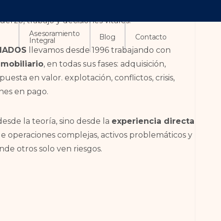
no es solo un conjunto de bienes. Es el resultado
erzo, trabajo y decisiones vitales.
Asesoramiento
Blog
Contacto
Integral
CIADOS
llevamos desde 1996 trabajando con
mobiliario
, en todas sus fases: adquisición,
uesta en valor. explotación, conflictos, crisis,
nes en pago.
sde la teoría, sino desde la
experiencia directa
de operaciones complejas, activos problemáticos y
nde otros solo ven riesgos.