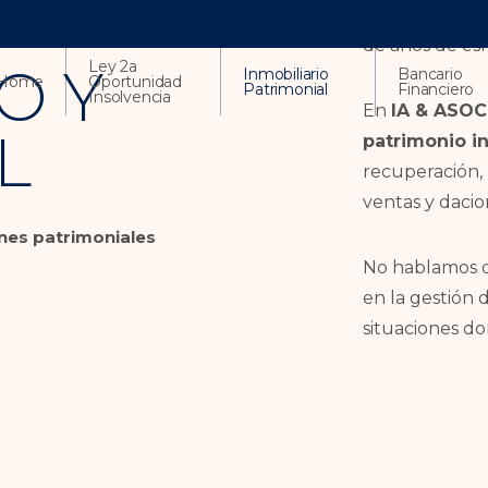
El patrimonio 
de años de esfu
Ley 2a
O Y
Inmobiliario
Bancario
Home
Oportunidad
Patrimonial
Financiero
Insolvencia
En
IA & ASO
L
patrimonio in
recuperación, p
ventas y dacio
ones patrimoniales
No hablamos de
en la gestión 
situaciones do