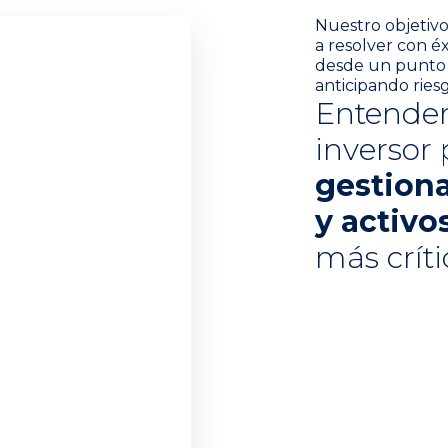
Nuestro objetivo
a resolver con é
desde un punto de
anticipando ries
Entendem
inversor
gestiona
y activo
más crít