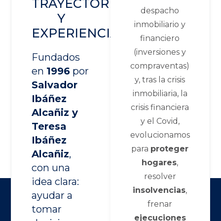
TRAYECTORIA
despacho
Y
inmobiliario y
EXPERIENCIA
financiero
(inversiones y
Fundados
compraventas)
en
1996
por
y, tras la crisis
Salvador
inmobiliaria, la
Ibáñez
crisis financiera
Alcañiz y
y el Covid,
Teresa
evolucionamos
Ibáñez
para
proteger
Alcañiz
,
hogares
,
con una
resolver
idea clara:
insolvencias
,
ayudar a
frenar
tomar
ejecuciones