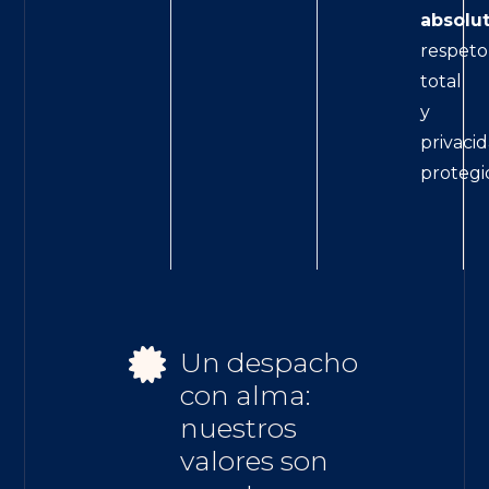
absolut
respeto
total
y
privaci
protegi
Un despacho
con alma:
nuestros
valores son