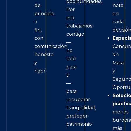
oportunidades.
de
nota
Por
principio
en
eso
a
cada
trabajamos
fin,
decisión
contigo
con
Especia
—
comunicación
Concur
no
honesta
sin
solo
y
Masa
para
rigor.
y
ti
Segun
—
Oportu
para
Soluci
recuperar
práctic
tranquilidad,
menos
proteger
burocra
patrimonio
más