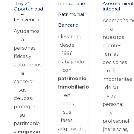
Ley 2ª
Inmobiliario
Asesoramien
Oportunidad
–
integral
–
Patrimonial
Insolvencia
–
Acompañam
Bancario
a
Ayudamos
Llevamos
nuestros
a
desde
clientes
personas
1996
en las
físicas y
trabajando
decisiones
autónomos
con
más
a
patrimonio
importantes
cancelar
inmobiliario
,
de su
sus
en
vida
deudas,
todas
personal
proteger
sus
y
su
fases:
profesional
patrimonio
adquisición,
(herencias,
y
empezar