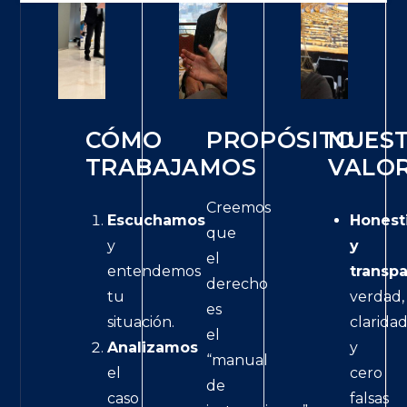
CÓMO
PROPÓSITO
NUES
TRABAJAMOS
VALO
Creemos
Escuchamos
Honest
que
y
y
el
entendemos
transpa
derecho
tu
verdad,
es
situación.
clarida
el
Analizamos
y
“manual
el
cero
de
caso
falsas