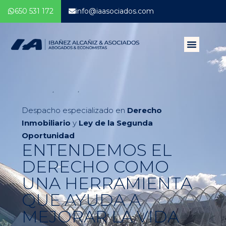
650 531 172
info@iaasociados.com
Despacho especializado en
Derecho
Inmobiliario
y
Ley de la Segunda
Oportunidad
ENTENDEMOS EL
DERECHO COMO
UNA HERRAMIENTA
QUE AYUDA A
MEJORAR LA VIDA