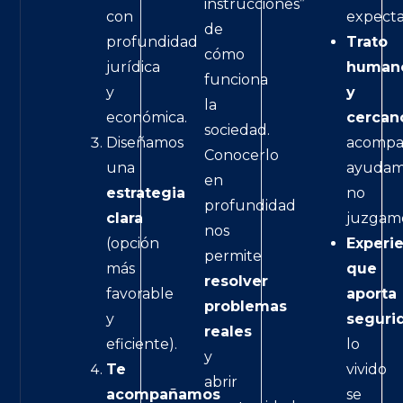
instrucciones”
con
expecta
de
profundidad
Trato
cómo
jurídica
human
funciona
y
y
la
económica.
cercan
sociedad.
Diseñamos
acompa
Conocerlo
una
ayudam
en
estrategia
no
profundidad
clara
juzgamo
nos
(opción
Experi
permite
más
que
resolver
favorable
aporta
problemas
y
seguri
reales
eficiente).
lo
y
Te
vivido
abrir
acompañamos
se