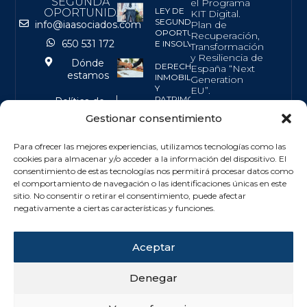
SEGUNDA
el Programa
LEY DE
OPORTUNIDAD
KIT Digital.
SEGUNDA
Plan de
info@iaasociados.com
OPORTUNIDAD
Recuperación,
650 531 172
E INSOLVENCIA
Transformación
y Resiliencia de
Dónde
DERECHO
España “Next
estamos
INMOBILIARIO
Generation
Y
EU”.
PATRIMONIAL
Política de
Privacidad
Gestionar consentimiento
© IBAÑEZ
DERECHO
Aviso Legal
BANCARIO
ALCAÑIZ
&
Para ofrecer las mejores experiencias, utilizamos tecnologías como las
ASOCIADOS
FINANCIERO
cookies para almacenar y/o acceder a la información del dispositivo. El
consentimiento de estas tecnologías nos permitirá procesar datos como
ABOGADOS Y
OTROS
el comportamiento de navegación o las identificaciones únicas en este
SERVICIOS
ECONOMISTAS
sitio. No consentir o retirar el consentimiento, puede afectar
S.L. | Sitio Web
negativamente a ciertas características y funciones.
desarrollado
por
Gsoft
Aceptar
Innova
Denegar